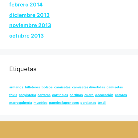
febrero 2014
diciembre 2013
noviembre 2013
octubre 2013
Etiquetas
armarios
billeteros
bolsos
camisetas
camisetas divertidas
camisetas
frikis
carpintería
carteras
cortinajes
cortinas
cuero
decoración
estores
marroquinería
muebles
paneles japoneses
persianas
textil