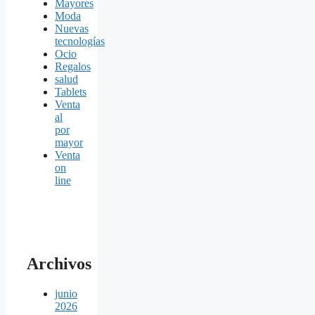
Mayores
Moda
Nuevas
tecnologías
Ocio
Regalos
salud
Tablets
Venta
al
por
mayor
Venta
on
line
Archivos
junio
2026