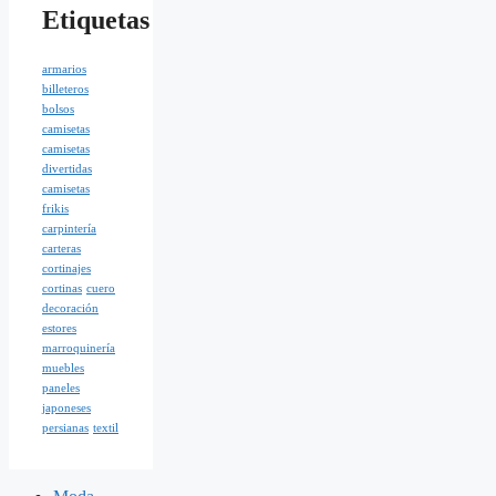
Etiquetas
armarios
billeteros
bolsos
camisetas
camisetas
divertidas
camisetas
frikis
carpintería
carteras
cortinajes
cortinas
cuero
decoración
estores
marroquinería
muebles
paneles
japoneses
persianas
textil