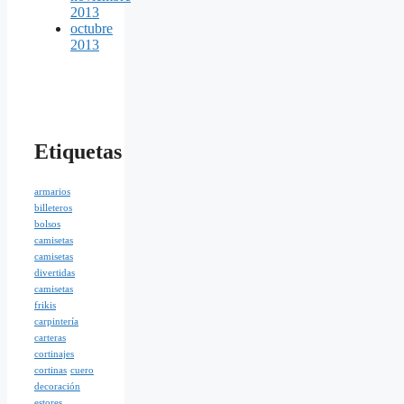
2013
octubre
2013
Etiquetas
armarios
billeteros
bolsos
camisetas
camisetas
divertidas
camisetas
frikis
carpintería
carteras
cortinajes
cortinas
cuero
decoración
estores