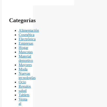
Categorías
Alimentación
Cosmética
Electrónica
Empresas
Hogar
Mascotas
Material
deportivo
Mayores
Moda
Nuevas
tecnologías
Ocio
Regalos
salud
Tablets
Venta
al