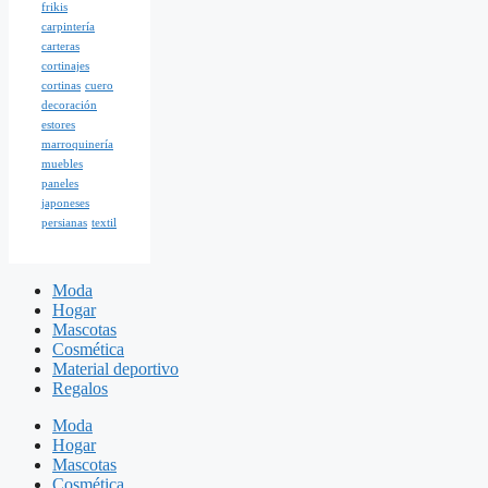
frikis
carpintería
carteras
cortinajes
cortinas
cuero
decoración
estores
marroquinería
muebles
paneles
japoneses
persianas
textil
Moda
Hogar
Mascotas
Cosmética
Material deportivo
Regalos
Moda
Hogar
Mascotas
Cosmética