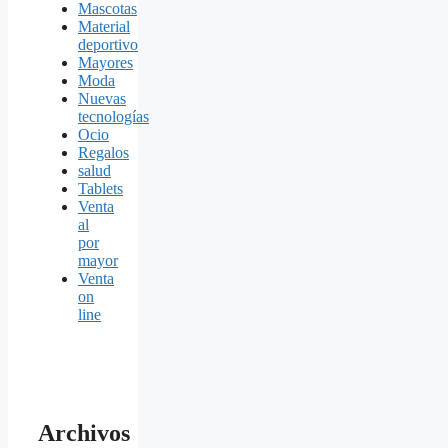
Mascotas
Material
deportivo
Mayores
Moda
Nuevas
tecnologías
Ocio
Regalos
salud
Tablets
Venta
al
por
mayor
Venta
on
line
Archivos