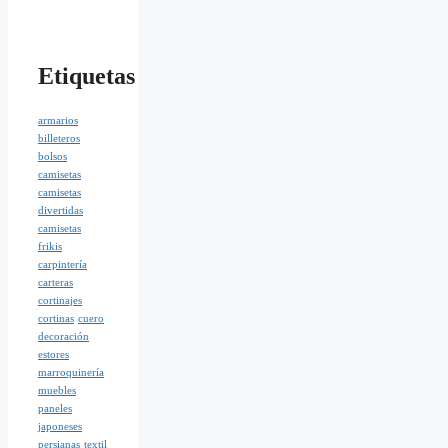
Etiquetas
armarios
billeteros
bolsos
camisetas
camisetas
divertidas
camisetas
frikis
carpintería
carteras
cortinajes
cortinas
cuero
decoración
estores
marroquinería
muebles
paneles
japoneses
persianas
textil