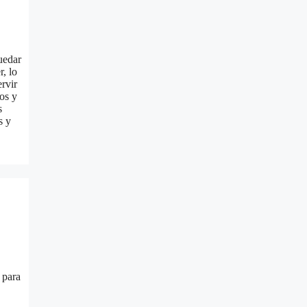
uedar
r, lo
rvir
os y
s
s y
 para