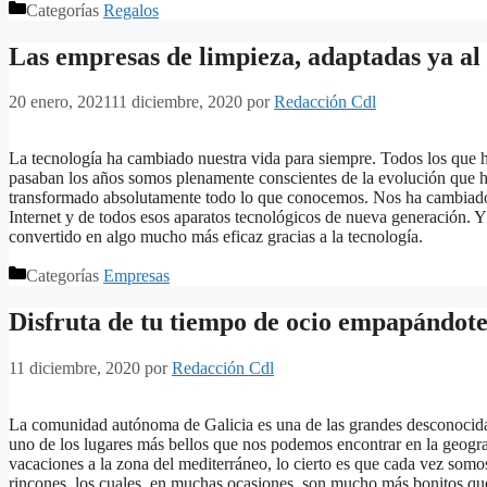
Categorías
Regalos
Las empresas de limpieza, adaptadas ya al 
20 enero, 2021
11 diciembre, 2020
por
Redacción Cdl
La tecnología ha cambiado nuestra vida para siempre. Todos los que 
pasaban los años somos plenamente conscientes de la evolución que ha 
transformado absolutamente todo lo que conocemos. Nos ha cambiado 
Internet y de todos esos aparatos tecnológicos de nueva generación. Y
convertido en algo mucho más eficaz gracias a la tecnología.
Categorías
Empresas
Disfruta de tu tiempo de ocio empapándote
11 diciembre, 2020
por
Redacción Cdl
La comunidad autónoma de Galicia es una de las grandes desconocidas d
uno de los lugares más bellos que nos podemos encontrar en la geogra
vacaciones a la zona del mediterráneo, lo cierto es que cada vez som
rincones, los cuales, en muchas ocasiones, son mucho más bonitos que 