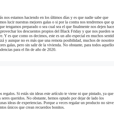
s nos estamos haciendo en los últimos días y es que nadie sabe que
os lucir nuestras mejores galas o si por la contra nos tendremos que q
n que tengamos preparado o sea cual sea el que finalmente nos dejen hace
aprovechar los descuentos propios del Black Friday y que nos pueden se
bre. Y es que como os decimos, este es un año especial en muchos sentid
izá y aunque no es más que una remota posibilidad, muchos de nosotro
es galas, pero sin salir de la vivienda. No obstante, para todos aquello
endencias para el fin de año de 2020.
egalos. Si estás sin ideas este artículo te viene ni que pintado, ya que
 seres queridos. No obstante, hemos optado por dejar de lado los
gunas ideas de experiencias. Porque a veces regalar un producto no sirve
ntos únicos que crean recuerdos bonitos.