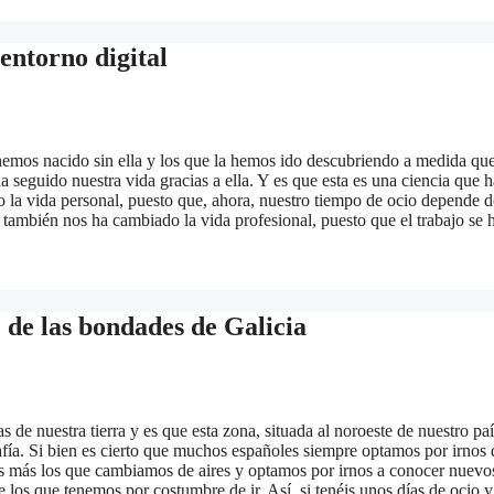
entorno digital
hemos nacido sin ella y los que la hemos ido descubriendo a medida qu
seguido nuestra vida gracias a ella. Y es que esta es una ciencia que h
la vida personal, puesto que, ahora, nuestro tiempo de ocio depende d
 también nos ha cambiado la vida profesional, puesto que el trabajo se 
 de las bondades de Galicia
e nuestra tierra y es que esta zona, situada al noroeste de nuestro paí
fía. Si bien es cierto que muchos españoles siempre optamos por irnos 
os más los que cambiamos de aires y optamos por irnos a conocer nuevo
los que tenemos por costumbre de ir. Así, si tenéis unos días de ocio y