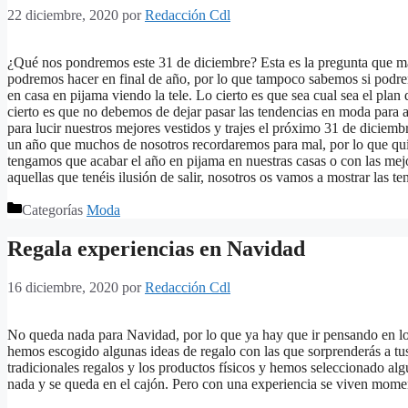
22 diciembre, 2020
por
Redacción Cdl
¿Qué nos pondremos este 31 de diciembre? Esta es la pregunta que má
podremos hacer en final de año, por lo que tampoco sabemos si podrem
en casa en pijama viendo la tele. Lo cierto es que sea cual sea el pla
cierto es que no debemos de dejar pasar las tendencias en moda para 
para lucir nuestros mejores vestidos y trajes el próximo 31 de diciem
un año que muchos de nosotros recordaremos para mal, por lo que qu
tengamos que acabar el año en pijama en nuestras casas o con las mejor
aquellas que tenéis ilusión de salir, nosotros os vamos a mostrar las t
Categorías
Moda
Regala experiencias en Navidad
16 diciembre, 2020
por
Redacción Cdl
No queda nada para Navidad, por lo que ya hay que ir pensando en los r
hemos escogido algunas ideas de regalo con las que sorprenderás a tus
tradicionales regalos y los productos físicos y hemos seleccionado al
nada y se queda en el cajón. Pero con una experiencia se viven mome