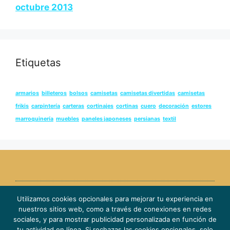
octubre 2013
Etiquetas
armarios
billeteros
bolsos
camisetas
camisetas divertidas
camisetas
frikis
carpintería
carteras
cortinajes
cortinas
cuero
decoración
estores
marroquinería
muebles
paneles japoneses
persianas
textil
Utilizamos cookies opcionales para mejorar tu experiencia en
© 2022 Todos los derechos reservados |
Política de
nuestros sitios web, como a través de conexiones en redes
cookies
|
Política de privacidad
sociales, y para mostrar publicidad personalizada en función de
tu actividad en línea. Si rechazas las cookies opcionales, solo