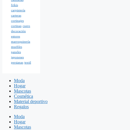
frikis
carpintería
carteras
cortinajes
cortinas
cuero
decoración
estores
marroquinería
muebles
paneles
japoneses
persianas
textil
Moda
Hogar
Mascotas
Cosmética
Material deportivo
Regalos
Moda
Hogar
Mascotas