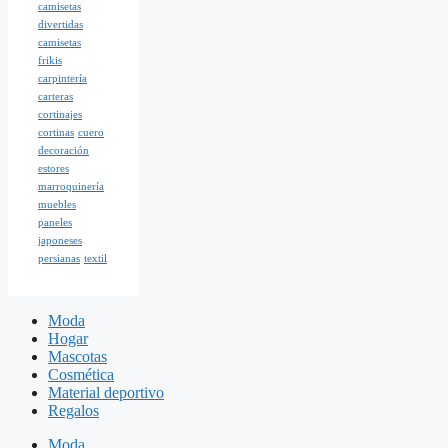
camisetas
divertidas
camisetas
frikis
carpintería
carteras
cortinajes
cortinas
cuero
decoración
estores
marroquinería
muebles
paneles
japoneses
persianas
textil
Moda
Hogar
Mascotas
Cosmética
Material deportivo
Regalos
Moda