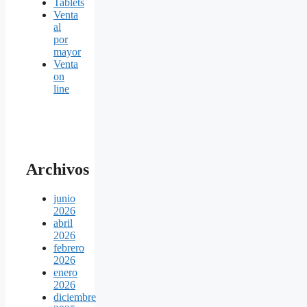
Tablets
Venta
al
por
mayor
Venta
on
line
Archivos
junio
2026
abril
2026
febrero
2026
enero
2026
diciembre