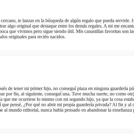
cercano, te lanzas en la búsqueda de algún regalo que pueda servirle. 
rar algo original que destaque entre los demás regales. A mi me encanta
época que vivimos pero sigue siendo útil. Mis canastillas favoritas son la
alos originales para recién nacidos.
ués de tener mi primer hijo, no conseguí plaza en ninguna guardería pú
que por fin, al siguiente, conseguí una. Tuve mucha suerte, no como ot
ía que me ocurriese lo mismo con mi segundo hijo, ya que la cosa estab
í que pensé, ¿Por qué no abrir mi propia guardería privada? Al fin y al 
me al mundo editorial, nunca había pensado en abandonar la enseñanza 