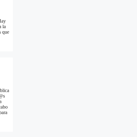
Hay
 la
s que
blica
r@s
a
cabo
para