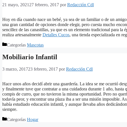
21 mayo, 2021
27 febrero, 2017
por
Redacción Cdl
Hoy en día cuando nace un bebé, ya sea de un familiar o de un amigo 
una gran cantidad de opciones donde elegir, pero cuesta mucho encont
sencillez de las canastillas, ya que es un elemento tradicional para la 
realiza artesanalmente
Detalles Cucos
, una tienda especializada en reg
Categorías
Mascotas
Mobiliario Infantil
3 marzo, 2017
23 febrero, 2017
por
Redacción Cdl
Hace unos años decidí abrir una guardería. La idea se me ocurrió desp
y finalmente tuve que contratar a una cuidadora durante 1 año, hasta 
compis de curro, que no tuvieron la misma oportunidad. Pero no quer
todavía peor, y encontrar una plaza iba a ser una misión imposible. As
había estudiado educación infantil, y aunque llevaba años dedicándo
siempre.
Categorías
Hogar