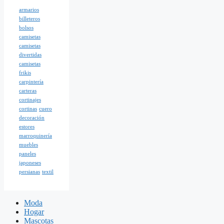
armarios
billeteros
bolsos
camisetas
camisetas
divertidas
camisetas
frikis
carpintería
carteras
cortinajes
cortinas
cuero
decoración
estores
marroquinería
muebles
paneles
japoneses
persianas
textil
Moda
Hogar
Mascotas