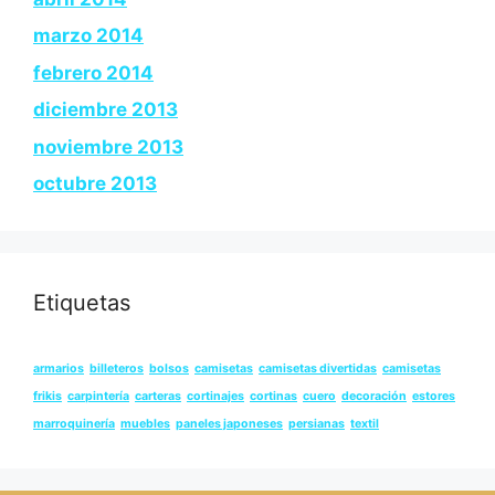
marzo 2014
febrero 2014
diciembre 2013
noviembre 2013
octubre 2013
Etiquetas
armarios
billeteros
bolsos
camisetas
camisetas divertidas
camisetas
frikis
carpintería
carteras
cortinajes
cortinas
cuero
decoración
estores
marroquinería
muebles
paneles japoneses
persianas
textil