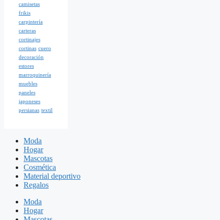
camisetas
frikis
carpintería
carteras
cortinajes
cortinas
cuero
decoración
estores
marroquinería
muebles
paneles
japoneses
persianas
textil
Moda
Hogar
Mascotas
Cosmética
Material deportivo
Regalos
Moda
Hogar
Mascotas