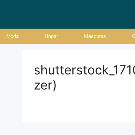
Moda
Hogar
Mascotas
C
shutterstock_17
zer)