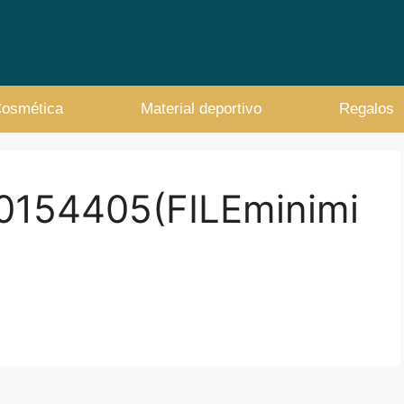
osmética
Material deportivo
Regalos
10154405(FILEminimi