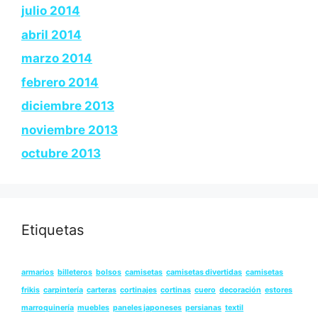
julio 2014
abril 2014
marzo 2014
febrero 2014
diciembre 2013
noviembre 2013
octubre 2013
Etiquetas
armarios
billeteros
bolsos
camisetas
camisetas divertidas
camisetas
frikis
carpintería
carteras
cortinajes
cortinas
cuero
decoración
estores
marroquinería
muebles
paneles japoneses
persianas
textil