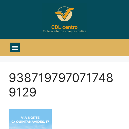
Material deportivo
938719797071748
9129