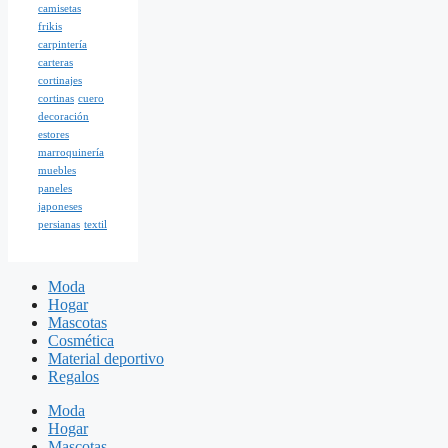
camisetas
frikis
carpintería
carteras
cortinajes
cortinas
cuero
decoración
estores
marroquinería
muebles
paneles
japoneses
persianas
textil
Moda
Hogar
Mascotas
Cosmética
Material deportivo
Regalos
Moda
Hogar
Mascotas