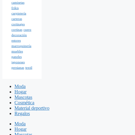
camisetas
frikis
carpintería
carteras
cortinajes
cortinas
cuero
decoración
estores
marroquinería
muebles
paneles
japoneses
persianas
textil
Moda
Hogar
Mascotas
Cosmética
Material deportivo
Regalos
Moda
Hogar
Mascotas