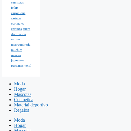
camisetas
frikis
carpintería
carteras
cortinajes
cortinas
cuero
decoración
estores
marroquinería
muebles
paneles
japoneses
persianas
textil
Moda
Hogar
Mascotas
Cosmética
Material deportivo
Regalos
Moda
Hogar
Mascotas