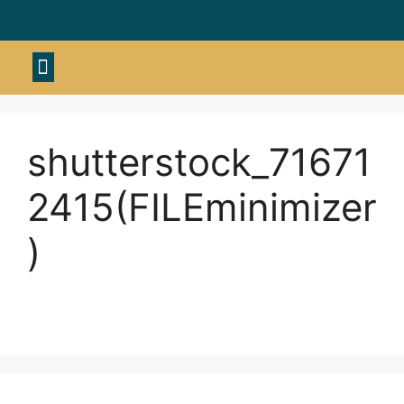
Material deportivo
shutterstock_71671
2415(FILEminimizer
)