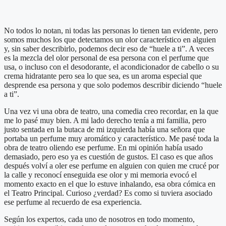
No todos lo notan, ni todas las personas lo tienen tan evidente, pero
somos muchos los que detectamos un olor característico en alguien
y, sin saber describirlo, podemos decir eso de “huele a ti”. A veces
es la mezcla del olor personal de esa persona con el perfume que
usa, o incluso con el desodorante, el acondicionador de cabello o su
crema hidratante pero sea lo que sea, es un aroma especial que
desprende esa persona y que solo podemos describir diciendo “huele
a ti”.
Una vez vi una obra de teatro, una comedia creo recordar, en la que
me lo pasé muy bien. A mi lado derecho tenía a mi familia, pero
justo sentada en la butaca de mi izquierda había una señora que
portaba un perfume muy aromático y característico. Me pasé toda la
obra de teatro oliendo ese perfume. En mi opinión había usado
demasiado, pero eso ya es cuestión de gustos. El caso es que años
después volví a oler ese perfume en alguien con quien me crucé por
la calle y reconocí enseguida ese olor y mi memoria evocó el
momento exacto en el que lo estuve inhalando, esa obra cómica en
el Teatro Principal. Curioso ¿verdad? Es como si tuviera asociado
ese perfume al recuerdo de esa experiencia.
Según los expertos, cada uno de nosotros en todo momento,