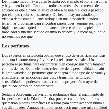
Del mismo modo hay a quien le gusta por ejemplo el olor a gasolina,
y hay quien lo odia. En lo que todos estamos más a o menos de
acuerdo es que a nadie le gusta el olor a basura o el olor a pescado,
por ejemplo (pobres pescateros). De hecho, hay un estudio que
viene a demostrar a quienes trabajan en una pescadería tienden a
tener más problemas para encontrar pareja pues, aunque sean muy
higiénicos, suele quedar un remanente de ese olor en la piel del
trabajador y nuestro sentido olfativo lo detecta y lo rechaza, aunque
no sepamos por qué.
Los perfumes
Los expertos en psicología opinan que el uso de estas ricas esencias
aumenta la autoestima y favorece las relaciones sociales. Una
persona se perfuma para encontrarse bien consigo mismo y también
con los demás. Es un elemento relevante de la personalidad, de ahí
la gran variedad de perfumes que se adapta a todo tipo de persona y
a las diferentes emociones que busca transmitir: seguridad,
sensualidad, empoderamiento… con una proyección mayor de lo
que puede parecer a primera vista.
Según la Academia del Perfume, podríamos datar el nacimiento de
los perfumes en la Edad de Piedra, pues es cuando los hombres
quemaban piedras aromáticas y resinas para complacer con humo a
sus divinidades. Aunque eso podríamos decir que tiene más similitud