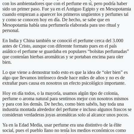
con los ambientadores que con el perfume en sí, pero podría haber
sido un primer paso. Fue ya en el Antiguo Egipto y en Mesopotamia
cuando empiezan a aparecer los primeros ungüentos y perfumes tal
y como se conocen hoy en día. De hecho, se sabe que en
Mesopotamia había una perfumería elaborada para uso ritual y
personal.
En India y China también se conoció el perfume cerca del 3.000
antes de Cristo, aunque con diferente formato pues en el país
asiático el perfume se guardaba en populares “bolsitas perfumadas”
que contenían hierbas aromáticas y se portaban encima para oler
bien.
Lo que viene a demostrar todo esto es que la idea de “oler bien” es
algo que llevamos intrínseco desde hace miles de años y no es de
extrañar pues causa en nosotros un efecto psicológico importante.
Hoy en día todos, o la mayoría, usamos algún tipo de colonia,
perfume o aroma natural para sentirnos mejor con nosotros mismos
y para con los demás. De hecho, como bien sabéis, hay toda una
industria montada alrededor del perfume e incluso algunos frascos se
consideran verdaderas joyas aromáticas solo al alcance unos pocos.
Ya en la Edad Media, usar perfume era una distintivo de la élite
social, pues el pueblo llano no tenía los medios económicos como