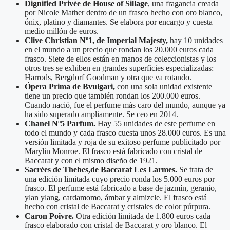
Dignified Privée de House of Sillage
, una fragancia creada
por Nicole Mather dentro de un frasco hecho con oro blanco,
ónix, platino y diamantes. Se elabora por encargo y cuesta
medio millón de euros.
Clive Christian Nº1, de Imperial Majesty,
hay 10 unidades
en el mundo a un precio que rondan los 20.000 euros cada
frasco. Siete de ellos están en manos de coleccionistas y los
otros tres se exhiben en grandes superficies especializadas:
Harrods, Bergdorf Goodman y otra que va rotando.
Ópera Prima de Bvulgari,
con una sola unidad existente
tiene un precio que también rondan los 200.000 euros.
Cuando nació, fue el perfume más caro del mundo, aunque ya
ha sido superado ampliamente. Se ceo en 2014.
Chanel Nº5 Parfum.
Hay 55 unidades de este perfume en
todo el mundo y cada frasco cuesta unos 28.000 euros. Es una
versión limitada y roja de su exitoso perfume publicitado por
Marylin Monroe. El frasco está fabricado con cristal de
Baccarat y con el mismo diseño de 1921.
Sacrées de Thebes,de Baccarat Les Larmes.
Se trata de
una edición limitada cuyo precio ronda los 5.000 euros por
frasco. El perfume está fabricado a base de jazmín, geranio,
ylan ylang, cardamomo, ámbar y almizcle. El frasco está
hecho con cristal de Baccarat y cristales de color púrpura.
Caron Poivre.
Otra edición limitada de 1.800 euros cada
frasco elaborado con cristal de Baccarat y oro blanco. El