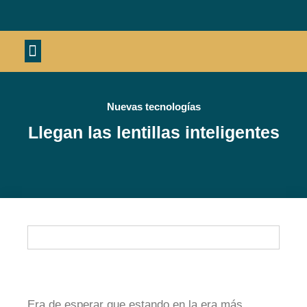
Material deportivo
Nuevas tecnologías
Llegan las lentillas inteligentes
Era de esperar que estando en la era más