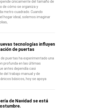
 depende únicamente del tamaño de
ino de cómo se organiza y
da metro cuadrado. Cuando
l hogar ideal, solemos imaginar
lias,
uevas tecnologías influyen
cación de puertas
n de puertas ha experimentado una
n profunda en las últimas
ue antes dependía casi
e del trabajo manual y de
nicos básicos, hoy se apoya
tería de Navidad se está
costumbre.