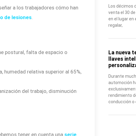
Los décimos de
nseñar a los trabajadores cómo han
venta el 30 de
go de lesiones
.
en el lugar e
regalar,
e postural, falta de espacio o
La nueva t
llaves inte
personaliz
, humedad relativa superior al 65%,
Durante mucho
automoción ha
exclusivamen
nización del trabajo, disminución
rendimiento de
conducción o e
ebemos tener en cuenta una
serie