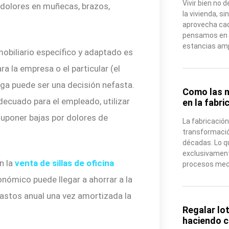
Vivir bien no
 dolores en muñecas, brazos,
la vivienda, s
aprovecha ca
pensamos en e
estancias amp
obiliario específico y adaptado es
a la empresa o el particular (el
ga puede ser una decisión nefasta.
Como las n
decuado para el empleado, utilizar
en la fabri
suponer bajas por dolores de
La fabricació
transformació
décadas. Lo q
exclusivament
n la
venta de sillas de oficina
procesos mecá
onómico puede llegar a ahorrar a la
astos anual una vez amortizada la
Regalar lo
haciendo 